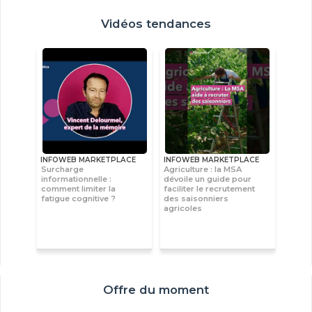
Vidéos tendances
INFOWEB MARKETPLACE
INFOWEB MARKETPLACE
Surcharge
Agriculture : la MSA
informationnelle :
dévoile un guide pour
comment limiter la
faciliter le recrutement
fatigue cognitive ?
des saisonniers
agricoles
Offre du moment