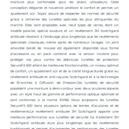
monture plus confortable pour les divers utilisateurs. Cette
conception élégante et novatrice améliore le confort et permet un
ajustement sûr. Soyez assuré de respecter les normes de sécurité
grâce à certaines des lunettes spéciales les plus attrayantes du
marché. Elles sont proposées avec neuf types de verres, dont un
modèle polarisé, spécial soudure et un revêtement 3M Scotchgard
antibuée résistant à l'embuage plus longtemps que les revêtements
spécialisés classiques, même après de nombreux lavages. Un joint
amovible bordé de mousse est également disponible sous forme
d'accessoire ou en pack combiné avec la version incolore pour
protéger vos yeux contre les débris.Les lunettes de protection
SecureFit 600 allient les meilleures fonctionnalités, un niveau optimal
de confort, un ajustement sûr et de la clarté longue durée grâce au
revêtement antibuée et anti-rayures Scotchgard et à la technologie
de Branches à Diffusion de Pression.Ces lunettes de sécurité
possèdent une monture à demi-contour avec deux oculaires séparés
avec un style haut de gamme et performance optique optimale et
sont conformes à la norme EN166. Nous proposons les lunettes
SecureFit 600 dans plusieurs options de teintes d'oculaires et de
revêtements.Le revêtement antibuée 3M Scotchgard apporte une
meilleure performance aux lunettes de sécurité !Le traitement 3M
Scotchgard antibuée dure plus longtemps que les revêtements
traditionnels et permet d'augmenter les perfomances des lunettes