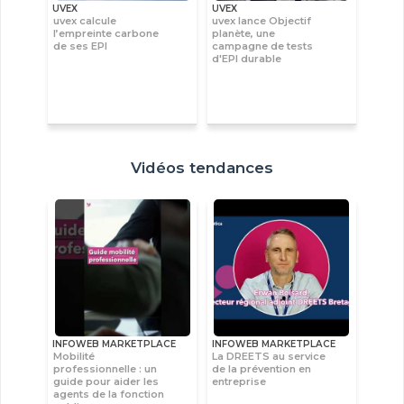
UVEX
UVEX
uvex calcule
uvex lance Objectif
l’empreinte carbone
planète, une
de ses EPI
campagne de tests
d'EPI durable
Vidéos tendances
INFOWEB MARKETPLACE
INFOWEB MARKETPLACE
Mobilité
La DREETS au service
professionnelle : un
de la prévention en
guide pour aider les
entreprise
agents de la fonction