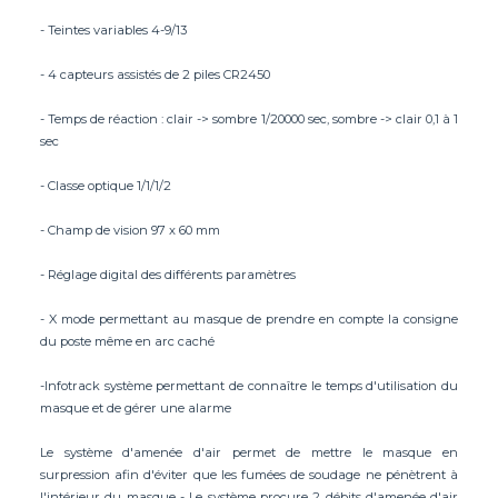
- Teintes variables 4-9/13
- 4 capteurs assistés de 2 piles CR2450
- Temps de réaction : clair -> sombre 1/20000 sec, sombre -> clair 0,1 à 1
sec
- Classe optique 1/1/1/2
- Champ de vision 97 x 60 mm
- Réglage digital des différents paramètres
- X mode permettant au masque de prendre en compte la consigne
du poste même en arc caché
-Infotrack système permettant de connaître le temps d'utilisation du
masque et de gérer une alarme
Le système d'amenée d'air permet de mettre le masque en
surpression afin d'éviter que les fumées de soudage ne pénètrent à
l'intérieur du masque - Le système procure 2 débits d'amenée d'air