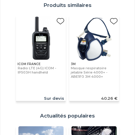
Produits similaires
ICOM FRANCE
3M
Radio LTE (4G) ICOM -
Masque respiratoire
IP503H handheld
jetable Série 4000+ -
ABE1P3 3M 4000+
Sur devis
40.26 €
Actualités populaires