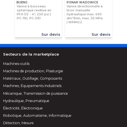
BUENO
PONAR WADOWICE
Vanne à boisseau
Vanne directionnelle à
sphérique revêtue en
tiroir manuelle
PFA 1/2 - 4", 250 psi |
hydraulique max. 450
PC-11D, PC-51D
dm³/min, max. 35 MPa
| WMM22
Sur devis
Sur devis
Secteurs de la marketplace
Machines-outils
Machines de production, Plasturgie
Matériaux, Outillage, Composants
Machines, Équipements Industriels
Mécanique, Transmission de puissance
Hydraulique, Pneumatique
Électricité, Électronique
Robotique, Automatisme, Informatique
Détection, Mesure