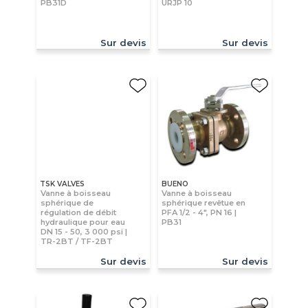
PB31D
URJP 10
Sur devis
Sur devis
TSK VALVES
BUENO
Vanne à boisseau
Vanne à boisseau
sphérique de
sphérique revêtue en
régulation de débit
PFA 1/2 - 4", PN 16 |
hydraulique pour eau
PB31
DN 15 - 50, 3 000 psi |
TR-2BT / TF-2BT
Sur devis
Sur devis