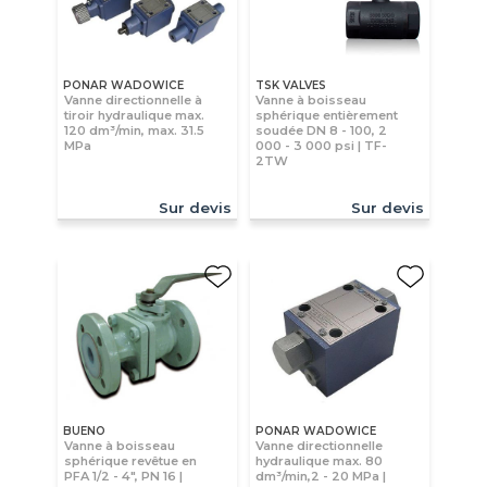
PONAR WADOWICE
TSK VALVES
Vanne directionnelle à
Vanne à boisseau
tiroir hydraulique max.
sphérique entièrement
120 dm³/min, max. 31.5
soudée DN 8 - 100, 2
MPa
000 - 3 000 psi | TF-
2TW
Sur devis
Sur devis
BUENO
PONAR WADOWICE
Vanne à boisseau
Vanne directionnelle
sphérique revêtue en
hydraulique max. 80
PFA 1/2 - 4", PN 16 |
dm³/min,2 - 20 MPa |