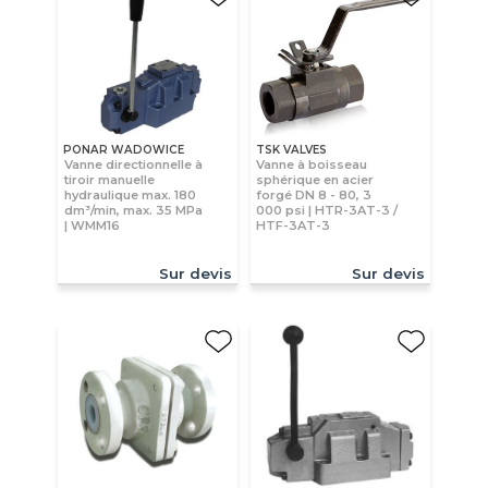
PONAR WADOWICE
TSK VALVES
Vanne directionnelle à
Vanne à boisseau
tiroir manuelle
sphérique en acier
hydraulique max. 180
forgé DN 8 - 80, 3
dm³/min, max. 35 MPa
000 psi | HTR-3AT-3 /
| WMM16
HTF-3AT-3
Sur devis
Sur devis