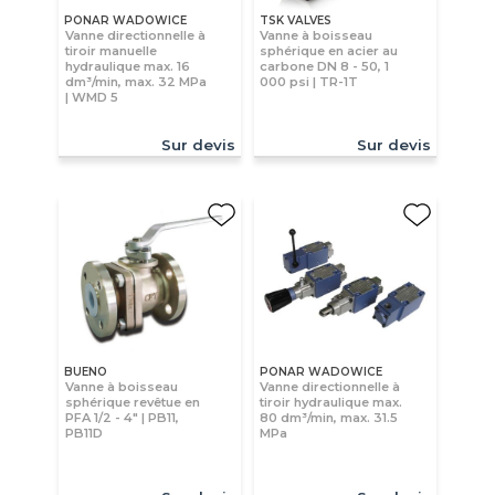
PONAR WADOWICE
TSK VALVES
Vanne directionnelle à
Vanne à boisseau
tiroir manuelle
sphérique en acier au
hydraulique max. 16
carbone DN 8 - 50, 1
dm³/min, max. 32 MPa
000 psi | TR-1T
| WMD 5
Sur devis
Sur devis
BUENO
PONAR WADOWICE
Vanne à boisseau
Vanne directionnelle à
sphérique revêtue en
tiroir hydraulique max.
PFA 1/2 - 4" | PB11,
80 dm³/min, max. 31.5
PB11D
MPa