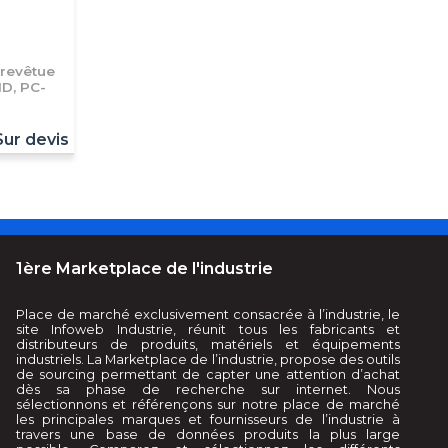
 revêtue
1D, PC-
Sur devis
1ère Marketplace de l'industrie
Place de marché exclusivement consacrée à l’industrie, le
site Infoweb Industrie, réunit tous les fabricants et
distributeurs de produits, matériels et équipements
industriels. La Marketplace de l’industrie, propose des outils
de sourcing permettant de capter une attention d’achat
dès sa phase de recherche sur internet. Nous
sélectionnons et référençons sur notre place de marché
les principales marques et fournisseurs de l’industrie à
travers une base de données produits la plus large