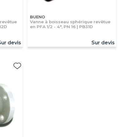
BUENO
 revêtue
Vanne à boisseau sphérique revêtue
B12D
en PFA 1/2 - 4", PN 16 | PB31D
Sur devis
Sur devis