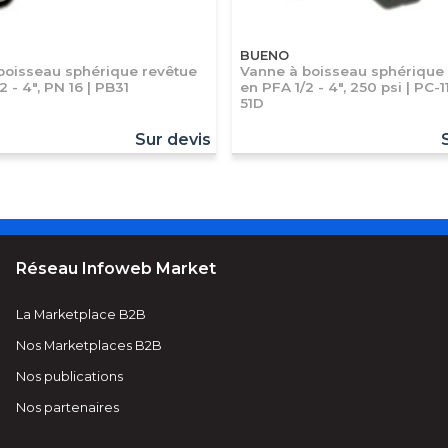
BUENO
boisseau sphérique revêtue
Vanne à boisseau sphérique
2 - 4", PN 16 | PB31
en PFA 1/2 - 4", 250 psi | PC-1
51D
Sur devis
Réseau Infoweb Market
La Marketplace B2B
Nos Marketplaces B2B
Nos publications
Nos partenaires