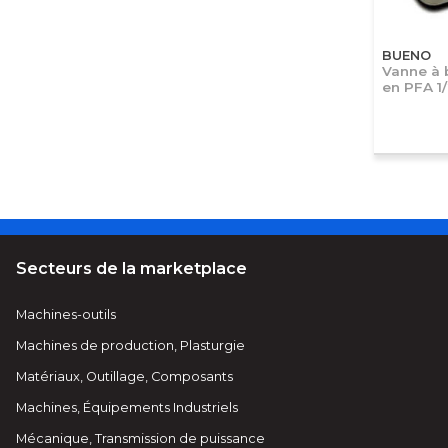
BUENO
Vanne à 
en PFA 1/
Secteurs de la marketplace
Machines-outils
Machines de production, Plasturgie
Matériaux, Outillage, Composants
Machines, Équipements Industriels
Mécanique, Transmission de puissance