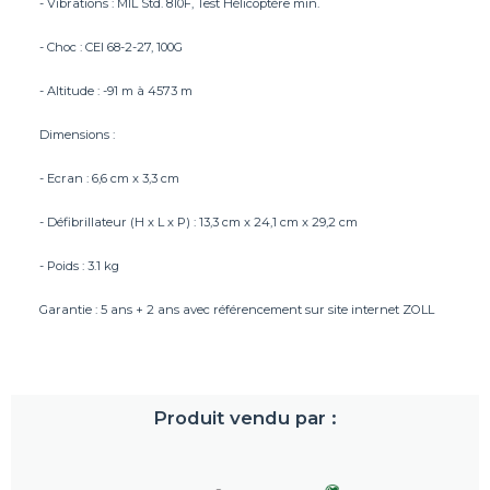
- Vibrations : MIL Std. 810F, Test Hélicoptère min.
- Choc : CEI 68-2-27, 100G
- Altitude : -91 m à 4573 m
Dimensions :
- Ecran : 6,6 cm x 3,3 cm
- Défibrillateur (H x L x P) : 13,3 cm x 24,1 cm x 29,2 cm
- Poids : 3.1 kg
Garantie : 5 ans + 2 ans avec référencement sur site internet ZOLL
Produit vendu par :