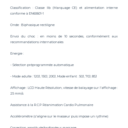
Classification : Classe IIb (Marquage CE) et alimentation interne
conforme à EN60601-1
Onde : Biphasique rectiligne
Envoi du choc : en moins de 10 secondes, conformément aux
recommandations internationales
Energie :
- Sélection préprogrammée automatique
- Mode adulte : 120J, 150J, 200J, Mode enfant : 50J, 70J, 85J
Affichage : LCD Haute Résolution, vitesse de balayage sur l'affichage :
25 mm/s
Assistance à la R.C.P Réanimation Cardio Pulmonaire
Accéléromètre (s'aligne sur le masseur puis impose un rythme)
Correction amplitude/profondeur massage