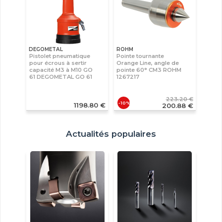
DEGOMETAL
ROHM
Pistolet pneumatique
Pointe tournante
pour écrous à sertir
Orange Line, angle de
capacité M3 à M10 GO
pointe 60° CM3 ROHM
61 DEGOMETAL GO 61
1267217
223.20 €
-10%
1198.80 €
200.88 €
Actualités populaires