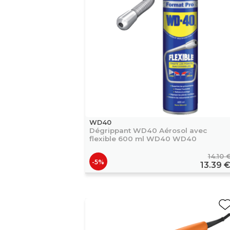
WD40
Dégrippant WD40 Aérosol avec
flexible 600 ml WD40 WD40
14.10 
-5%
13.39 