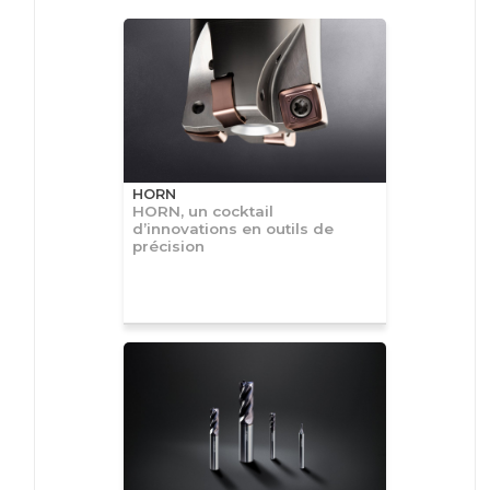
HORN
HORN, un cocktail
d’innovations en outils de
précision