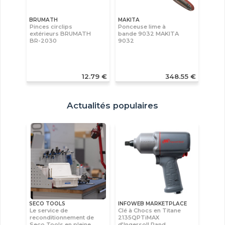
BRUMATH
MAKITA
Pinces circlips
Ponceuse lime à
extérieurs BRUMATH
bande 9032 MAKITA
BR-2030
9032
12.79 €
348.55 €
Actualités populaires
SECO TOOLS
INFOWEB MARKETPLACE
Le service de
Clé à Chocs en Titane
reconditionnement de
2135QPTiMAX
Seco Tools en pleine
d’Ingersoll Rand