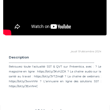
jeudi 19 décembre 2024
Description
__________________________________________________________
Retrouvez toute l'actualité SST & QVT sur Préventica, avec : ? Le
magazine en ligne : https://bit.ly/3Kvh2DX ? La chaîne audio sur la
santé au travail : https://bit.ly/3YTZmq8 ? La chaîne de webinars :
https://bit.ly/3wxnhNr ? L'annuaire en ligne des solutions SST :
https://bit.ly/3ExnN4C