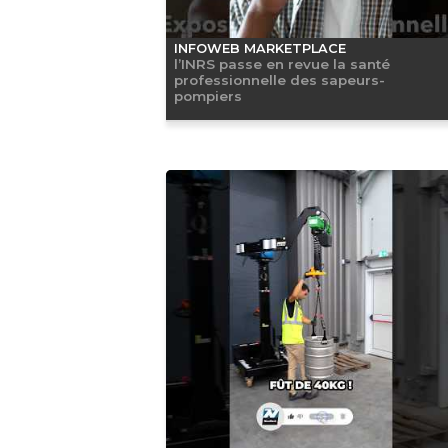
INFOWEB MARKETPLACE
l’INRS passe en revue la santé
professionnelle des sapeurs-
pompiers