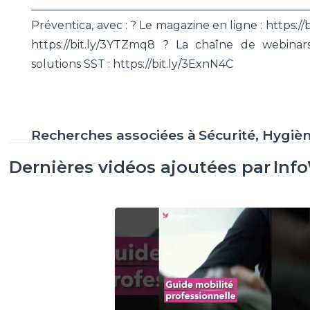
________________________________________________
Préventica, avec : ? Le magazine en ligne : https://
https://bit.ly/3YTZmq8 ? La chaîne de webinars
solutions SST : https://bit.ly/3ExnN4C
Recherches associées à
Sécurité, Hygiè
Dernières vidéos ajoutées par
Inf