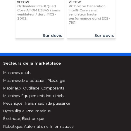
VECOW
VECOW
Ordinateur Intel®Quad
PC box 3e Generation
Core ATOM E3845 / sans
Intel® Core sans
ventilateur / durci RCS-
ventilateur haute
2002
performance durci ECS-
7101
Sur devis
Sur devis
Secteurs de la marketplace
Machines-outils
Machines de production, Plasturgie
Matériaux, Outillage, Composants
Machines, Équipements Industriels
Mécanique, Transmission de puissance
Hydraulique, Pneumatique
Électricité, Électronique
Robotique, Automatisme, Informatique