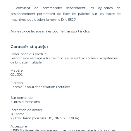
Il convient de commander séparément les cylindres de
positionnement permettant de fixer les palettes sur les tables de
machines-outils selon la norme DIN 55201.
Anneaux de levage mâles pour le transport inclus.
Caractéristique(s)
Description du produit
Les tours de serrage à trame modulaire sont adaptées aux systèmes
de bridage multiple.
Matière
GJL 300.
Finition
Faces d´appui et de fixation rectifiées.
Sur demande
autres dimensions.
Indication de dessin
1) Trame
2) Trou lamé pour vis CHC, DIN 912 (D3/D4)
Accessoire
41510 Systèmes de bridage multiple, mors de serrage à coin double