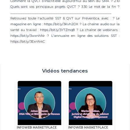
Comment la QVCT s'inscrit-elle aujourd'hui au sein du SMA ? 2:10
Quels sont vos principaux projets QVCT ? 3:30 Le mot de la fin ?
__________________________________________________________
Retrouvez toute l'actualité SST & QVT sur Préventica, avec : ? Le
magazine en ligne : https://bit.ly/3Kvh2DX ? La chaîne audio sur la
santé au travail : https://bit.ly/3YTZmq8 ? La chaîne de webinars :
https://bit.ly/3wxnhNr ? L'annuaire en ligne des solutions SST :
https://bit.ly/3ExnN4C
Vidéos tendances
INFOWEB MARKETPLACE
INFOWEB MARKETPLACE