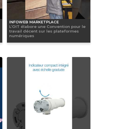
INFOWEB MARKETPLACE
L’OIT élabore une Convention pour le
travail décent sur les plateformes
numériques