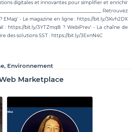
utions digitales et innovantes pour simplifier et enrichir
____________________________________________ Retrouvez
? EMag' - Le magazine en ligne : https://bit.ly/3Kvh2DX
il : https://bit.ly/3YTZmq8 ? WebiPrev' - La chaîne de
ire des solutions SST : https://bit.ly/3ExnN4C
ne, Environnement
oWeb Marketplace