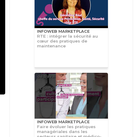
INFOWEB MARKETPLACE
RTE : intégrer la sécurité au
cœur des pratiques de
maintenance
INFOWEB MARKETPLACE
Faire évoluer les pratiques
managériales dans les
secteurs sanitaire et médico-