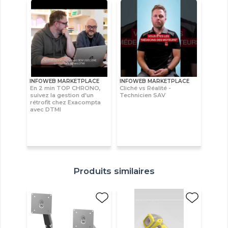
INFOWEB MARKETPLACE
INFOWEB MARKETPLACE
En 2 min TOP CHRONO,
Cliché vs Réalité -
suivez la gestion d'un
Technicien SAV
rétrofit chez Exacompta
avec DTMI
Produits similaires