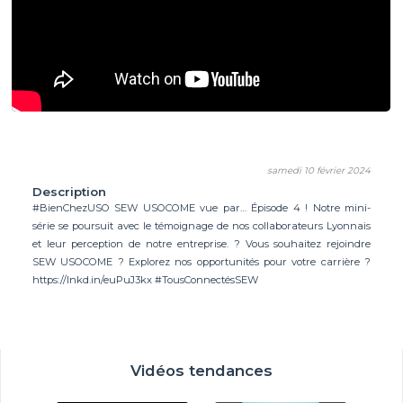
samedi 10 février 2024
Description
#BienChezUSO SEW USOCOME vue par… Épisode 4 ! Notre mini-
série se poursuit avec le témoignage de nos collaborateurs Lyonnais
et leur perception de notre entreprise. ? Vous souhaitez rejoindre
SEW USOCOME ? Explorez nos opportunités pour votre carrière ?
https://lnkd.in/euPuJ3kx #TousConnectésSEW
Vidéos tendances