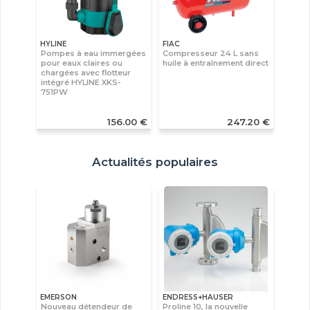
HYLINE
FIAC
Pompes à eau immergées
Compresseur 24 L sans
pour eaux claires ou
huile à entraînement direct
chargées avec flotteur
intégré HYLINE XKS-
751PW
156.00 €
247.20 €
Actualités populaires
EMERSON
ENDRESS+HAUSER
Nouveau détendeur de
Proline 10, la nouvelle