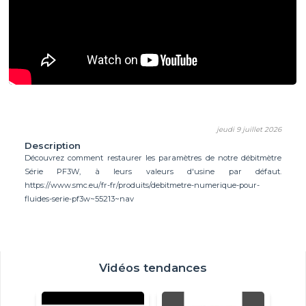
jeudi 9 juillet 2026
Description
Découvrez comment restaurer les paramètres de notre débitmètre
Série PF3W, à leurs valeurs d'usine par défaut.
https://www.smc.eu/fr-fr/produits/debitmetre-numerique-pour-
fluides-serie-pf3w~55213~nav
Vidéos tendances