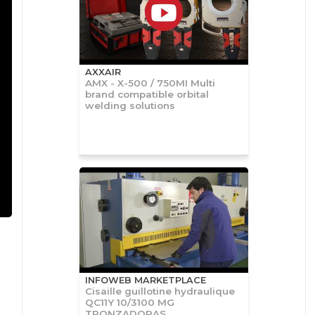
AXXAIR
AMX - X-500 / 750MI Multi
brand compatible orbital
welding solutions
INFOWEB MARKETPLACE
Cisaille guillotine hydraulique
QC11Y 10/3100 MG
TRONZADORAS