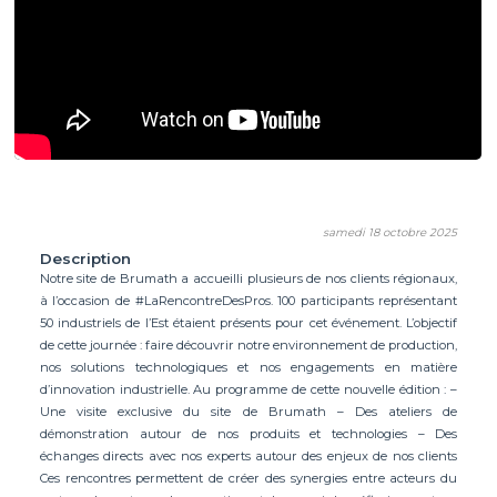
samedi 18 octobre 2025
Description
Notre site de Brumath a accueilli plusieurs de nos clients régionaux,
à l’occasion de #LaRencontreDesPros. 100 participants représentant
50 industriels de l’Est étaient présents pour cet événement. L’objectif
de cette journée : faire découvrir notre environnement de production,
nos solutions technologiques et nos engagements en matière
d’innovation industrielle. Au programme de cette nouvelle édition : –
Une visite exclusive du site de Brumath – Des ateliers de
démonstration autour de nos produits et technologies – Des
échanges directs avec nos experts autour des enjeux de nos clients
Ces rencontres permettent de créer des synergies entre acteurs du