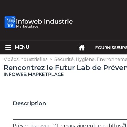
FOURNISSEUR
Vidéos industrielles
>
Sécurité, Hygiène, Environnem
Rencontrez le Futur Lab de Préve
INFOWEB MARKETPLACE
Description
________________________________________________
Préventica, avec : ? Le magazine en ligne : https://