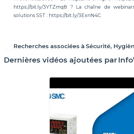
https://bit.ly/3YTZmq8 ? La chaîne de webinars
solutions SST : https://bit.ly/3ExnN4C
Recherches associées à
Sécurité, Hygiè
Dernières vidéos ajoutées par
Inf