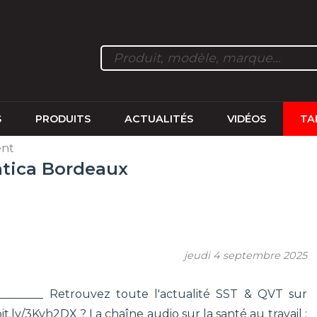
S
PRODUITS
ACTUALITÉS
VIDÉOS
TA
ent
ntica Bordeaux
jeudi 4 septembre 2025
__________ Retrouvez toute l'actualité SST & QVT sur
bit.ly/3Kvh2DX ? La chaîne audio sur la santé au travail :