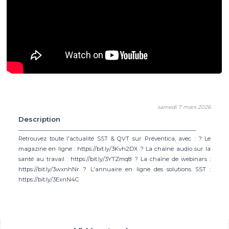
samedi 7 mars 2026
Description
__________________________________________________________
Retrouvez toute l'actualité SST & QVT sur Préventica, avec : ? Le
magazine en ligne : https://bit.ly/3Kvh2DX ? La chaîne audio sur la
santé au travail : https://bit.ly/3YTZmq8 ? La chaîne de webinars :
https://bit.ly/3wxnhNr ? L'annuaire en ligne des solutions SST :
https://bit.ly/3ExnN4C