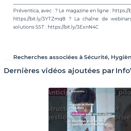
________________________________________________
Préventica, avec : ? Le magazine en ligne : https://
https://bit.ly/3YTZmq8 ? La chaîne de webinars
solutions SST : https://bit.ly/3ExnN4C
Recherches associées à
Sécurité, Hygiè
Dernières vidéos ajoutées par
Inf