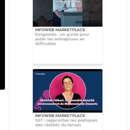
INFOWEB MARKETPLACE
Dirigeants : un guide pour
aider les entreprises en
difficultés
INFOWEB MARKETPLACE
SST : rapprocher les pratiques
des réalités du terrain