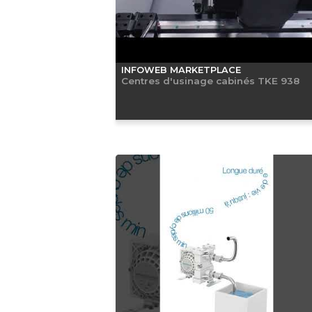
INFOWEB MARKETPLACE
Centres d'usinage cabinés TKE 938