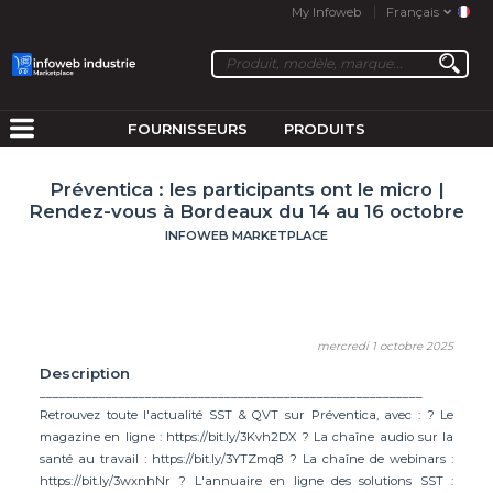
My Infoweb
Français
FOURNISSEURS
PRODUITS
Préventica : les participants ont le micro |
Rendez-vous à Bordeaux du 14 au 16 octobre
INFOWEB MARKETPLACE
mercredi 1 octobre 2025
Description
__________________________________________________________
Retrouvez toute l'actualité SST & QVT sur Préventica, avec : ? Le
magazine en ligne : https://bit.ly/3Kvh2DX ? La chaîne audio sur la
santé au travail : https://bit.ly/3YTZmq8 ? La chaîne de webinars :
https://bit.ly/3wxnhNr ? L'annuaire en ligne des solutions SST :