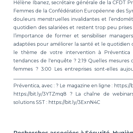
Hélène Ibanez, secrétaire générale de la CFDT P
Femmes de la Confédération Européenne des Syndi
douleurs menstruelles invalidantes et l’endomét
quotidien des salariées et restent trop peu prises 
l’importance de former et sensibiliser manage
adaptées pour améliorer la santé et le quotidien 
le thème de votre intervention à Préventica 
tendances de l'enquête ? 2:19 Quelles mesures 
femmes ? 3:00 Les entreprises sont-elles aujou
________________________________________________
Préventica, avec : ? Le magazine en ligne : https://
https://bit.ly/3YTZmq8 ? La chaîne de webinars
solutions SST : https://bit.ly/3ExnN4C
Recherches associées à
Sécurité, Hygiè