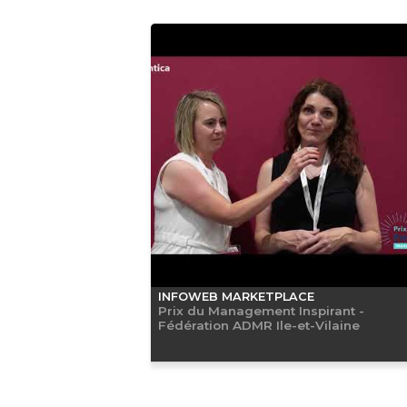
INFOWEB MARKETPLACE
Prix du Management Inspirant -
Fédération ADMR Ile-et-Vilaine