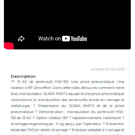
vendredi 22 mai 2026
Description
?? 15 KG de porte-outil HSK-100. Une pince pneumatique. Une
rotation à 90°. Zéro effort. Dans cette vidéo, découvrez comment notre
bras manipulateur SCARA PARTS équipé d'une pince pneumatique
révolutionne la manipulation des porte-outils lourds en usinage et
métallurgie. ? Présentation du SCARA PARTS et de la pince
pneumatique ? Démonstration : manipulation du porte-outil HSK-
100 de 15 KG ? Option rotation 90° ? repositionnement instantané ?
Avantages ergonomiques : 0 kg perçu par l'opérateur ? Prévention
totale des TMS en atelier d'usinage ? Précision adaptée à l'usinage et