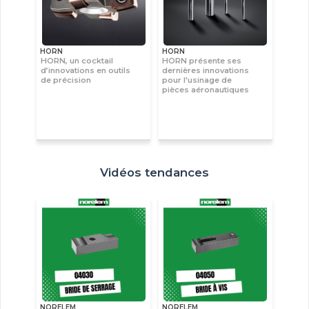
HORN
HORN
HORN, un cocktail
HORN présente ses
d’innovations en outils
dernières innovations
de précision
pour l'usinage de
pièces aéronautiques
Vidéos tendances
NORELEM
NORELEM