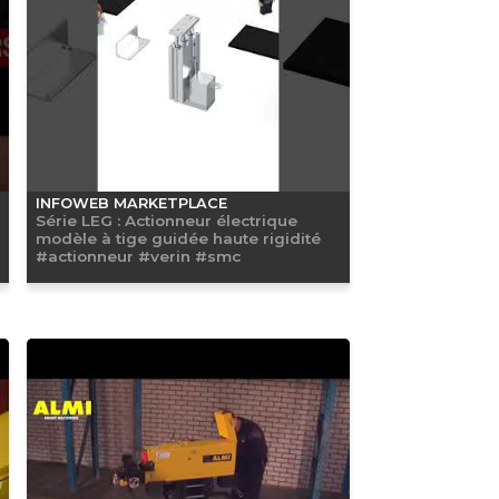
INFOWEB MARKETPLACE
Série LEG : Actionneur électrique
modèle à tige guidée haute rigidité
#actionneur #verin #smc