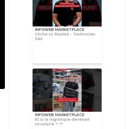
INFOWEB MARKETPLACE
Cliché vs Réalité - Technicien
SAV
INFOWEB MARKETPLACE
Et si la logistique devenait
circulaire ? ??