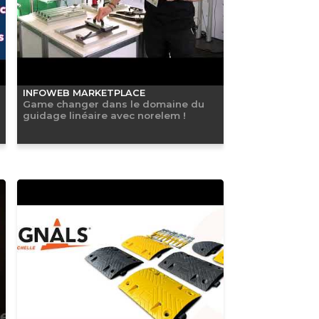
INFOWEB MARKETPLACE
Game changer dans le domaine du
guidage linéaire avec norelem !