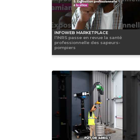
INFOWEB MARKETPLACE
l’INRS passe en revue la santé
professionnelle des sapeurs-
pompiers