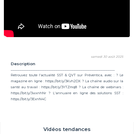
samedi 30 août 2025
Description
__________________________________________________________
Retrouvez toute l'actualité SST & QVT sur Préventica, avec : ? Le
magazine en ligne : https://bit.ly/3Kvh2DX ? La chaîne audio sur la
santé au travail : https://bit.ly/3YTZmq8 ? La chaîne de webinars :
https://bit.ly/3wxnhNr ? L'annuaire en ligne des solutions SST :
https://bit.ly/3ExnN4C
Vidéos tendances