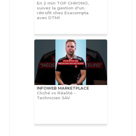
En 2 min TOP CHRONO,
suivez la gestion d'un
rétrofit chez Exacompta
avec DTMI
INFOWEB MARKETPLACE
Cliché vs Réalité -
Technicien SAV