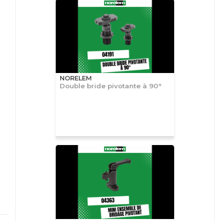
NORELEM
Double bride pivotante à 90°