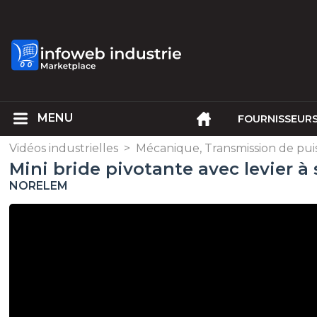
FOURNISSEUR
Vidéos industrielles
>
Mécanique, Transmission de pui
Mini bride pivotante avec levier à
NORELEM