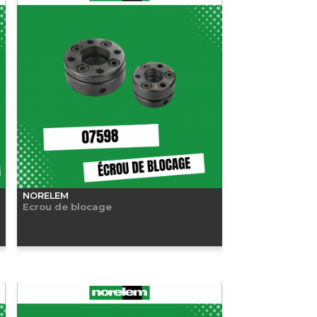
NORELEM
Ecrou de blocage