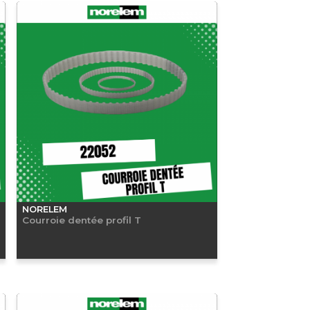
NORELEM
Courroie dentée profil T