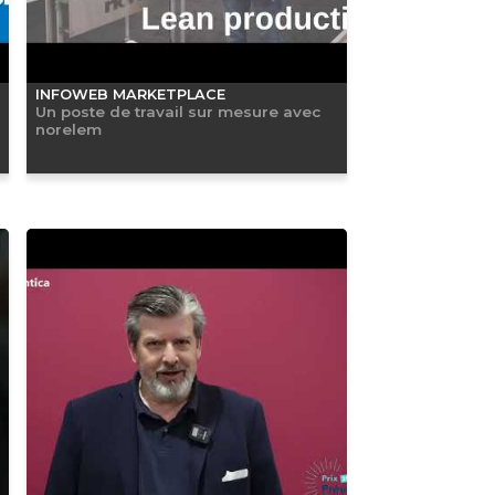
INFOWEB MARKETPLACE
Un poste de travail sur mesure avec
norelem