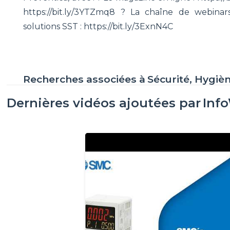
https://bit.ly/3YTZmq8 ? La chaîne de webinars
solutions SST : https://bit.ly/3ExnN4C
Recherches associées à
Sécurité, Hygiè
Dernières vidéos ajoutées par
Inf