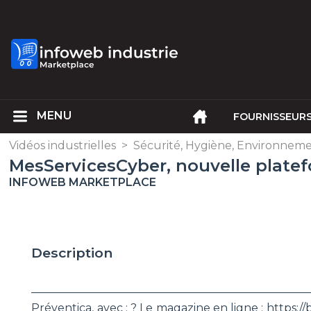
FOURNISSEUR
Vidéos industrielles
>
Sécurité, Hygiène, Environnem
MesServicesCyber, nouvelle platef
INFOWEB MARKETPLACE
Description
________________________________________________
Préventica, avec : ? Le magazine en ligne : https://