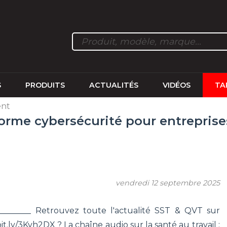
S
PRODUITS
ACTUALITÉS
VIDÉOS
TA
ent
orme cybersécurité pour entreprises 
vendredi 12 septembre 2025
__________ Retrouvez toute l'actualité SST & QVT sur
bit.ly/3Kvh2DX ? La chaîne audio sur la santé au travail :