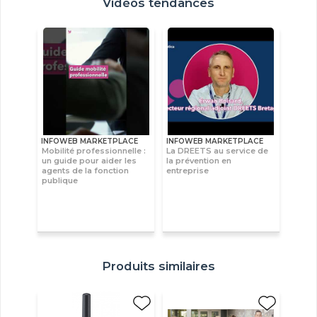
Vidéos tendances
INFOWEB MARKETPLACE
INFOWEB MARKETPLACE
Mobilité professionnelle :
La DREETS au service de
un guide pour aider les
la prévention en
agents de la fonction
entreprise
publique
Produits similaires