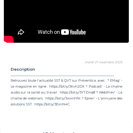
mardi 21 novembre 2023
Description
__________________________________________________________
Retrouvez toute l'actualité SST & QVT sur Préventica, avec : ? EMag' -
Le magazine en ligne : https://bit.ly/3Kvh2DX ? Podcast' - La chaîne
audio sur la santé au travail : https://bit.ly/3YTZmq8 ? WebiPrev' - La
chaîne de webinars : https://bit.ly/3wxnhNr ? Eprev' - L'annuaire des
solutions SST : https://bit.ly/3ExnN4C