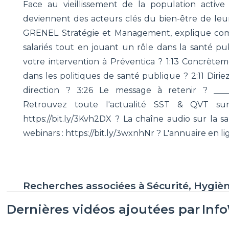
Face au vieillissement de la population activ
deviennent des acteurs clés du bien-être de leur
GRENEL Stratégie et Management, explique com
salariés tout en jouant un rôle dans la santé p
votre intervention à Préventica ? 1:13 Concrètem
dans les politiques de santé publique ? 2:11 Diri
direction ? 3:26 Le message à retenir ? _______
Retrouvez toute l'actualité SST & QVT su
https://bit.ly/3Kvh2DX ? La chaîne audio sur la sa
webinars : https://bit.ly/3wxnhNr ? L'annuaire en li
Recherches associées à
Sécurité, Hygiè
Dernières vidéos ajoutées par
Inf