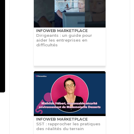
INFOWEB MARKETPLACE
Dirigeants : un guide pour
aider les entreprises en
difficultés
INFOWEB MARKETPLACE
SST : rapprocher les pratiques
des réalités du terrain