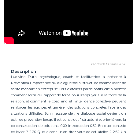
vendredi 13 mars 2026
Description
Ludivine Dura, psychologue, coach et facilitatrice, a présenté à
Préventica l’importance du dialogue social structuré comme levier de
santé mentale en entreprise. Lors d’ateliers participatifs, elle a montré
comment sortir du rapport de force pour s’appuyer sur la force de la
relation, et comment le coaching et l’intelligence collective peuvent
renforcer les équipes et générer des solutions concrètes face à des
situations difficiles. Son message clé : le dialogue social devient un
outil de prévention lorsqu’il est constructif, structuré et orienté vers la
co-construction de solutions. 0:00 Introduction 0:52 En quoi consiste
ce levier ? 2:20 Quelle conclusion tirez-vous de cet atelier ? 2:52 Un