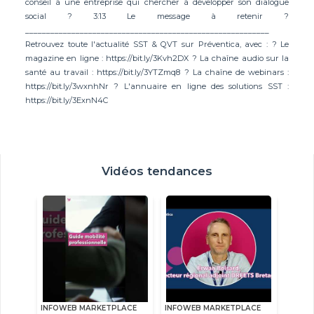
conseil à une entreprise qui chercher à développer son dialogue
social ? 3:13 Le message à retenir ?
__________________________________________________________
Retrouvez toute l'actualité SST & QVT sur Préventica, avec : ? Le
magazine en ligne : https://bit.ly/3Kvh2DX ? La chaîne audio sur la
santé au travail : https://bit.ly/3YTZmq8 ? La chaîne de webinars :
https://bit.ly/3wxnhNr ? L'annuaire en ligne des solutions SST :
https://bit.ly/3ExnN4C
Vidéos tendances
INFOWEB MARKETPLACE
INFOWEB MARKETPLACE