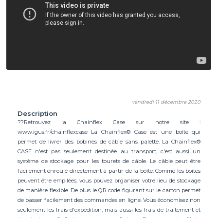
vendredi 11 décembre 2020
Description
??Retrouvez la Chainflex Case sur notre site :
www.igus.fr/chainflexcase La Chainflex® Case est une boîte qui
permet de livrer des bobines de câble sans palette. La Chainflex®
CASE n'est pas seulement destinée au transport, c'est aussi un
système de stockage pour les tourets de câble. Le câble peut être
facilement enroulé directement à partir de la boîte. Comme les boîtes
peuvent être empilées, vous pouvez organiser votre lieu de stockage
de manière flexible. De plus le QR code figurant sur le carton permet
de passer facilement des commandes en ligne. Vous économisez non
seulement les frais d'expédition, mais aussi les frais de traitement et