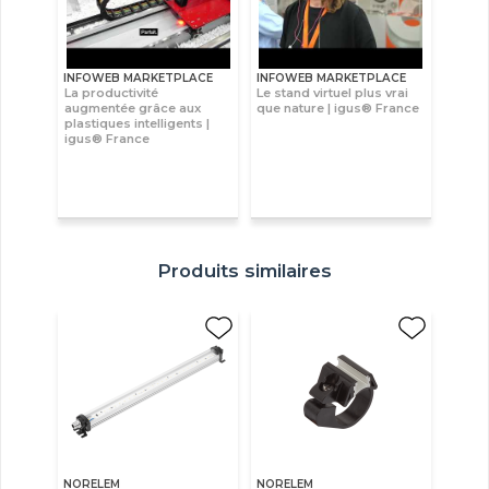
INFOWEB MARKETPLACE
INFOWEB MARKETPLACE
La productivité
Le stand virtuel plus vrai
augmentée grâce aux
que nature | igus® France
plastiques intelligents |
igus® France
Produits similaires
NORELEM
NORELEM