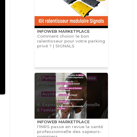
INFOWEB MARKETPLACE
Comment choisir le bon
ralentisseur pour votre parking
privé ? | SIGNALS
INFOWEB MARKETPLACE
l’INRS passe en revue la santé
professionnelle des sapeurs-
pompiers