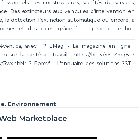
essionnels des constructeurs, sociétés de services,
ce. Des extincteurs aux véhicules d’intervention en
 la détection, l’extinction automatique ou encore la
ersonnes et des biens, grâce à la garantie de bon
___________________________________________________
éventica, avec : ? EMag' - Le magazine en ligne :
io sur la santé au travail : https://bit.ly/3YTZmq8 ?
ly/3wxnhNr ? Eprev' - L'annuaire des solutions SST :
ne, Environnement
oWeb Marketplace