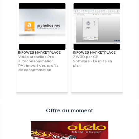
INFOWEB MARKETPLACE
INFOWEB MARKETPLACE
Vidéo archelios Pro -
ZW3D par GP
autoconsommation
Software - La mise en
PV : import des profils
plan
de consommation
Offre du moment