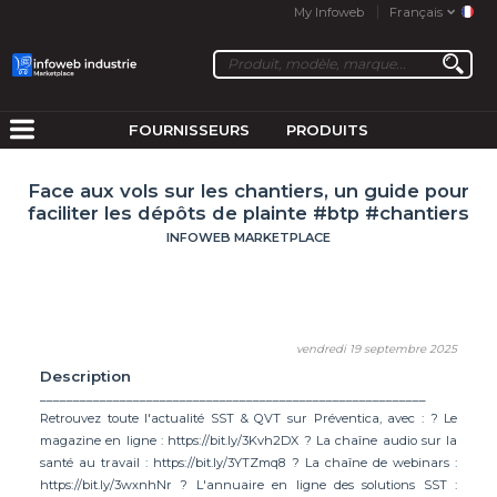
My Infoweb
Français
FOURNISSEURS
PRODUITS
Face aux vols sur les chantiers, un guide pour
faciliter les dépôts de plainte #btp #chantiers
INFOWEB MARKETPLACE
vendredi 19 septembre 2025
Description
__________________________________________________________
Retrouvez toute l'actualité SST & QVT sur Préventica, avec : ? Le
magazine en ligne : https://bit.ly/3Kvh2DX ? La chaîne audio sur la
santé au travail : https://bit.ly/3YTZmq8 ? La chaîne de webinars :
https://bit.ly/3wxnhNr ? L'annuaire en ligne des solutions SST :