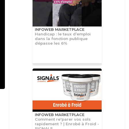
INFOWEB MARKETPLACE
Handicap : le taux d’emploi
dans la fonction publique
dépasse les 6%
INFOWEB MARKETPLACE
Comment re'parer vos sols
rapidement ? | Enrobé à Froid -
SIGNALS