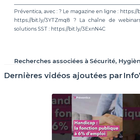
________________________________________________
Préventica, avec : ? Le magazine en ligne : https://
https://bit.ly/3YTZmq8 ? La chaîne de webinars
solutions SST : https://bit.ly/3ExnN4C
Recherches associées à
Sécurité, Hygiè
Dernières vidéos ajoutées par
Inf