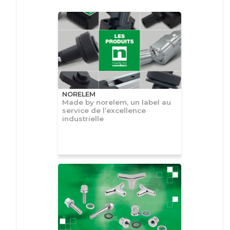
NORELEM
Made by norelem, un label au
service de l’excellence
industrielle