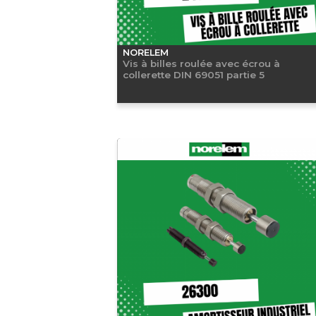
NORELEM
Vis à billes roulée avec écrou à
collerette DIN 69051 partie 5