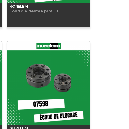
NORELEM
Courroie dentée profil T
NORELEM