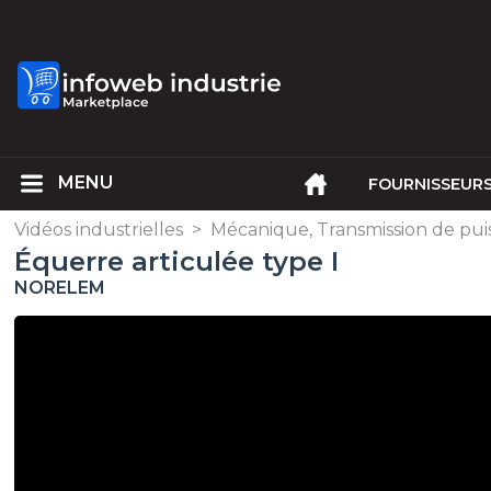
FOURNISSEUR
Vidéos industrielles
>
Mécanique, Transmission de pui
Équerre articulée type I
NORELEM