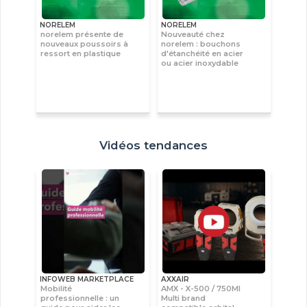
NORELEM
NORELEM
norelem présente de
Nouveauté chez
nouveaux poussoirs à
norelem : bouchons
ressort en plastique
d'étanchéité en acier
ou acier inoxydable
Vidéos tendances
INFOWEB MARKETPLACE
AXXAIR
Mobilité
AMX - X-500 / 750MI
professionnelle : un
Multi brand