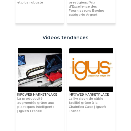
et plus robuste
prestigieux Prix
d'Excellence des
Fournisseurs Boeing
catégorie Argent
Vidéos tendances
INFOWEB MARKETPLACE
INFOWEB MARKETPLACE
La productivité
La livraison de câble
augmentée grâce aux
facilité grâce à la
plastiques intelligents
Chainflex Case | igus®
| igus® France
France