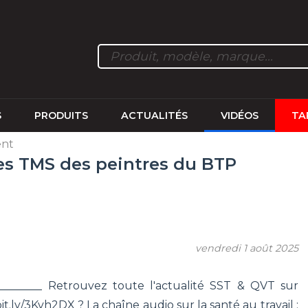
S
PRODUITS
ACTUALITÉS
VIDÉOS
TA
ent
les TMS des peintres du BTP
vendredi 1 août 2025
__________ Retrouvez toute l'actualité SST & QVT sur
bit.ly/3Kvh2DX ? La chaîne audio sur la santé au travail :