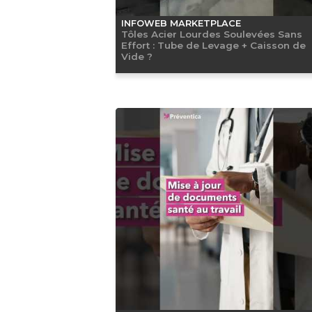
INFOWEB MARKETPLACE
Tôles Acier Lourdes Soulevées Sans
Effort : Tube de Levage + Caisson de
Vide ?