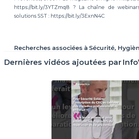
https://bit.ly/3YTZmq8 ? La chaîne de webinars
solutions SST : https://bit.ly/3ExnN4C
Recherches associées à
Sécurité, Hygiè
Dernières vidéos ajoutées par
Inf