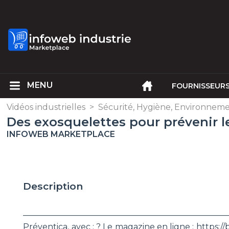
FOURNISSEUR
Vidéos industrielles
>
Sécurité, Hygiène, Environnem
Des exosquelettes pour prévenir 
INFOWEB MARKETPLACE
Description
________________________________________________
Préventica, avec : ? Le magazine en ligne : https://