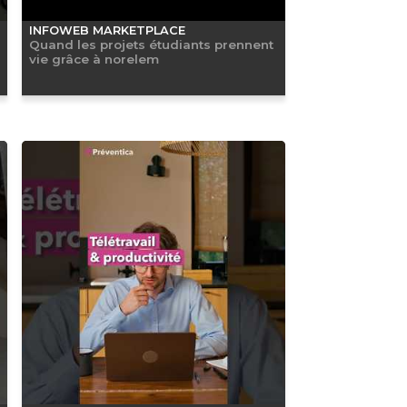
INFOWEB MARKETPLACE
Quand les projets étudiants prennent
vie grâce à norelem