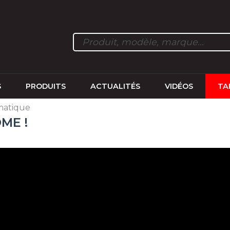
S
PRODUITS
ACTUALITÉS
VIDÉOS
TA
matique
ME !