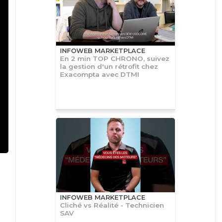
INFOWEB MARKETPLACE
En 2 min TOP CHRONO, suivez
la gestion d'un rétrofit chez
Exacompta avec DTMI
INFOWEB MARKETPLACE
Cliché vs Réalité - Technicien
SAV