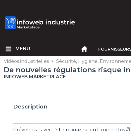
FOURNISSEUR
Vidéos industrielles
>
Sécurité, Hygiène, Environnem
De nouvelles régulations risque i
INFOWEB MARKETPLACE
Description
________________________________________________
Préventica, avec : ? Le magazine en ligne : https://