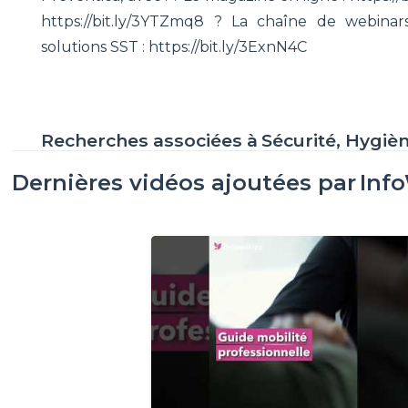
https://bit.ly/3YTZmq8 ? La chaîne de webinars
solutions SST : https://bit.ly/3ExnN4C
Recherches associées à
Sécurité, Hygiè
Dernières vidéos ajoutées par
Inf