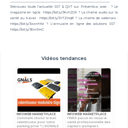
__________________________________________________________
Retrouvez toute l'actualité SST & QVT sur Préventica, avec : ? Le
magazine en ligne : https://bit.ly/3Kvh2DX ? La chaîne audio sur la
santé au travail : https://bit.ly/3YTZmq8 ? La chaîne de webinars :
https://bit.ly/3wxnhNr ? L'annuaire en ligne des solutions SST :
https://bit.ly/3ExnN4C
Vidéos tendances
INFOWEB MARKETPLACE
INFOWEB MARKETPLACE
Comment choisir le bon
l’INRS passe en revue la
ralentisseur pour votre
santé professionnelle des
parking privé ? | SIGNALS
sapeurs-pompiers