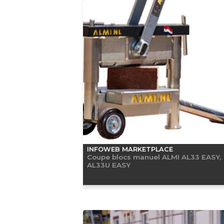
INFOWEB MARKETPLACE
Coupe blocs manuel ALMI AL33 EASY,
AL33U EASY