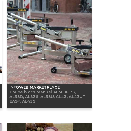
INFOWEB MARKETPLACE
Coupe blocs manuel ALMI AL33,
AL33D, AL33S, AL33U, AL43, AL43UT
EASY, AL43S