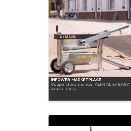
INFOWEB MARKETPLACE
Coupe blocs manuel ALMI AL43 EASY,
AL43U EASY