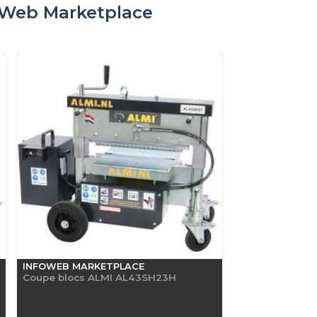
oWeb Marketplace
INFOWEB MARKETPLACE
Coupe blocs ALMI AL43SH23H