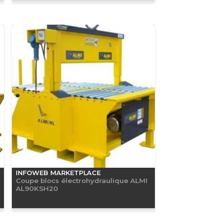
INFOWEB MARKETPLACE
Coupe blocs électrohydraulique ALMI
AL90KSH20