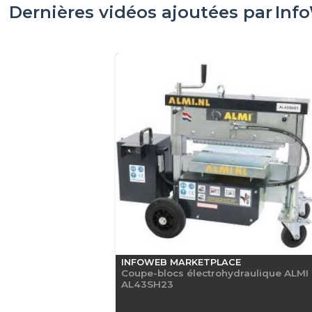
Dernières vidéos ajoutées par
Inf
INFOWEB MARKETPLACE
Coupe-blocs électrohydraulique ALMI
AL43SH23