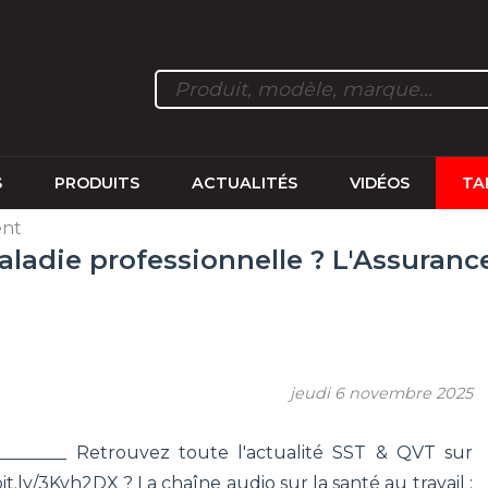
S
PRODUITS
ACTUALITÉS
VIDÉOS
TA
ent
adie professionnelle ? L'Assurance 
jeudi 6 novembre 2025
__________ Retrouvez toute l'actualité SST & QVT sur
bit.ly/3Kvh2DX ? La chaîne audio sur la santé au travail :