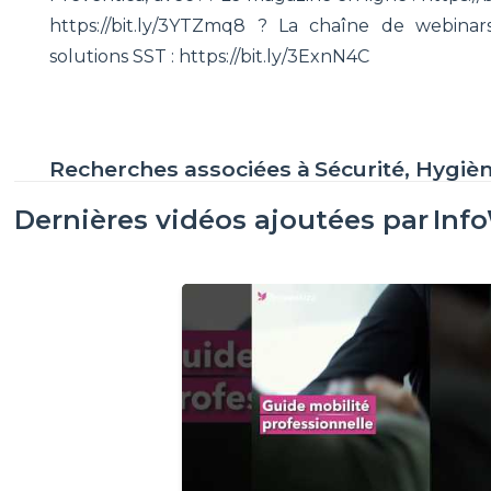
https://bit.ly/3YTZmq8 ? La chaîne de webinars
solutions SST : https://bit.ly/3ExnN4C
Recherches associées à
Sécurité, Hygiè
Dernières vidéos ajoutées par
Inf