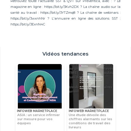
Retrouvez toute l'actualité SST & QVT sur Préventica, avec : ? Le
magazine en ligne : https://bit.ly/3Kvh2DX ? La chaîne audio sur la
santé au travail : https://bit.ly/3YTZmq8 ? La chaîne de webinars :
https://bit.ly/3wxnhNr ? L'annuaire en ligne des solutions SST :
https://bit.ly/3ExnN4C
Vidéos tendances
INFOWEB MARKETPLACE
INFOWEB MARKETPLACE
ASIA : un service infirmier
Une étude dévoile des
sur mesure pour vos
chiffres alarmants sur les
équipes
conditions de travail des
livreurs