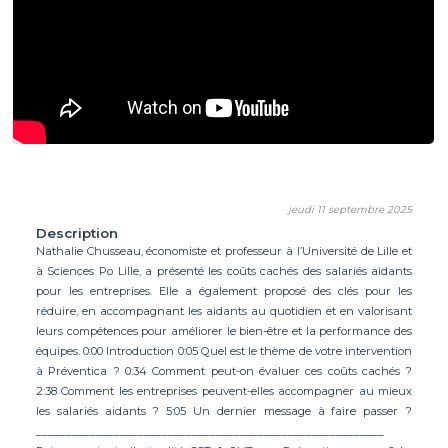
jeudi 11 septembre 2025
Description
Nathalie Chusseau, économiste et professeur à l’Université de Lille et
à Sciences Po Lille, a présenté les coûts cachés des salariés aidants
pour les entreprises. Elle a également proposé des clés pour les
réduire, en accompagnant les aidants au quotidien et en valorisant
leurs compétences pour améliorer le bien-être et la performance des
équipes. 0:00 Introduction 0:05 Quel est le thème de votre intervention
à Préventica ? 0:34 Comment peut-on évaluer ces coûts cachés ?
2:38 Comment les entreprises peuvent-elles accompagner au mieux
les salariés aidants ? 5:05 Un dernier message à faire passer ?
__________________________________________________________